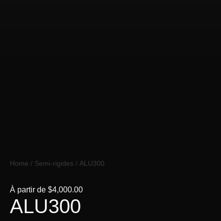
Home
/
Semi-rigides
/ ALU300
À partir de
$
4,000.00
ALU300