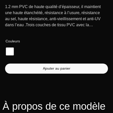
1.2 mm PVC de haute qualité d’épaisseur, il maintient
une haute étanchéité, résistance à l’usure, résistance
au sel, haute résistance, anti-vieillissement et anti-UV
dans l’eau .Trois couches de tissu PVC avec la
maille au milieu, son étanchéité à l’air est 30%
supérieure à celle des tissus ordinaires, la résistance
Couleurs
à l’usure est 50% supérieure. Nous utilisons la colle
polyuréthane spéciale PVC de haute qualité, elle a
une endurance élevée, des performances résistantes
à la chaleur et au froid sont également très
supérieures. La coque en aluminium est durable,
Ajouter au panier
robuste et promet une vitesse accrue sur l’eau.
À propos de ce modèle